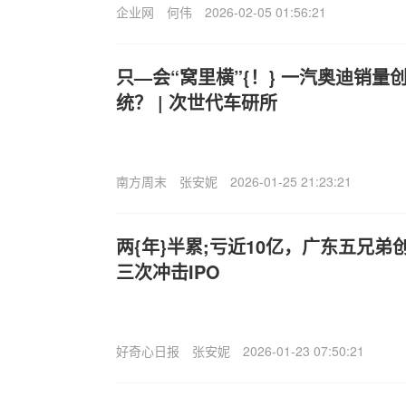
企业网
何伟
2026-02-05 01:56:21
只—会“窝里横”{！} 一汽奥迪销
统？ | 次世代车研所
南方周末
张安妮
2026-01-25 21:23:21
两{年}半累;亏近10亿，广东五兄
三次冲击IPO
好奇心日报
张安妮
2026-01-23 07:50:21