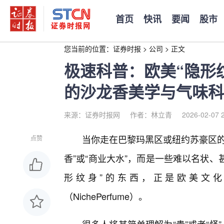
首页
快讯
要闻
股市
您当前的位置：
证券时报
>
公司
>
正文
极速科普：欧美“隐形
的沙龙香美学与气味科
来源：证券时报网
作者：林立青
2026-02-07 
当你走在巴黎玛黑区或纽约苏豪区的
点赞
香”或“商业大水”，而是一些难以名状、
形纹身”的东西，正是欧美文
（NichePerfume）。