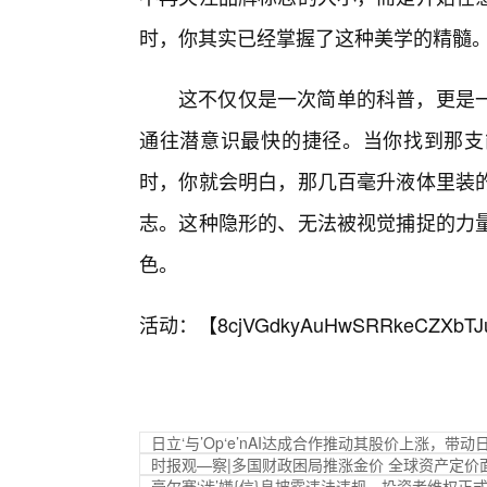
时，你其实已经掌握了这种美学的精髓
这不仅仅是一次简单的科普，更是
通往潜意识最快的捷径。当你找到那支
时，你就会明白，那几百毫升液体里装的
志。这种隐形的、无法被视觉捕捉的力
色。
活动：【
8cjVGdkyAuHwSRRkeCZXbTJ
日立‘与’Op‘e’nAI达成合作推动其股价上涨，带
时报观—察|多国财政困局推涨金价 全球资产定价
豪尔赛‘涉’嫌{信}息披露违法违规，投资者维权正