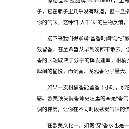
像德国科技品牌Molecule01，全
子，它在瓶子里几乎没有味道，但一旦接
你的气味。这种“千人千味”的生物反馈
接下来我们得聊聊“留香时间”与“
效留香，甚至希望从早到晚都不散去。但
香的长短取决于分子的挥发速率，柑橘类
瞬间的愉悦；而沉香、龙涎香分子量大
如果一支柑橘香能留香十小时，那
感。欧美顶尖调香师更注重的🔥是“香
调的梯度，让你在不同时段感受气味的流
在欧美文化中，如何“穿”香水也是