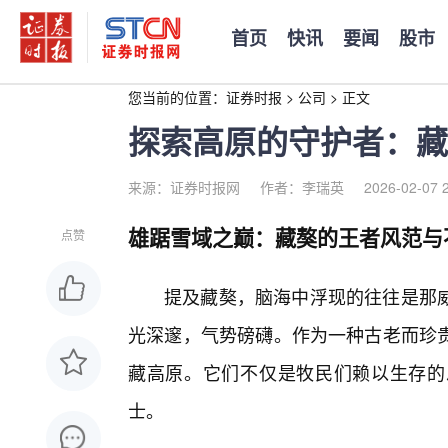
首页
快讯
要闻
股市
您当前的位置：
证券时报
>
公司
>
正文
探索高原的守护者：藏
来源：证券时报网
作者：李瑞英
2026-02-07 
雄踞雪域之巅：藏獒的王者风范与
点赞
提及藏獒，脑海中浮现的往往是那
光深邃，气势磅礴。作为一种古老而珍
藏高原。它们不仅是牧民们赖以生存的
士。