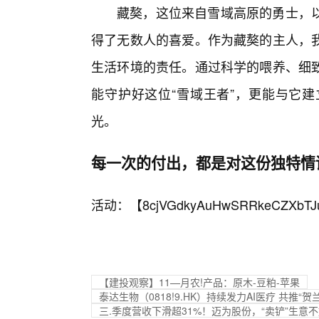
藏獒，这位来自雪域高原的勇士，
得了无数人的喜爱。作为藏獒的主人，
生活环境的责任。通过科学的喂养、细
能守护好这位“雪域王者”，更能与它
光。
每一次的付出，都是对这份独特情
活动：【
8cjVGdkyAuHwSRRkeCZXbTJ
【建投观察】11—月农!产品：原木-豆粕-苹果
泰达生物（0818!9.HK）持续发力AI医疗 共推
三.季度营收下滑超31%！迈为股份，“卖铲”生意