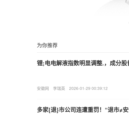
为你推荐
锂;电电解液指数明显调整.，成分股
安徽网
李瑞英
2026-01-29 00:39:12
多家{退}市公司连遭重罚！“退市≠安