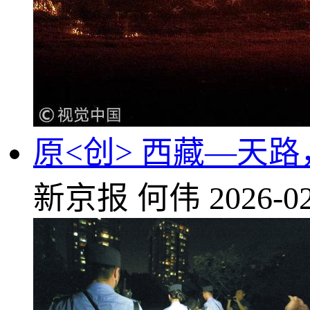
原<创> 西藏—天
新京报
何伟
2026-02