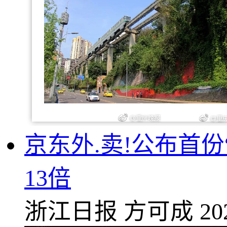
京东外.卖!公布首份
13倍
浙江日报
方可成
20