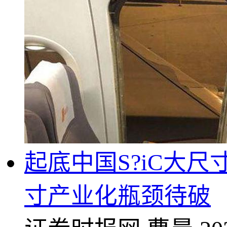
起底中国S?iC大尺
寸产业化瓶颈待破