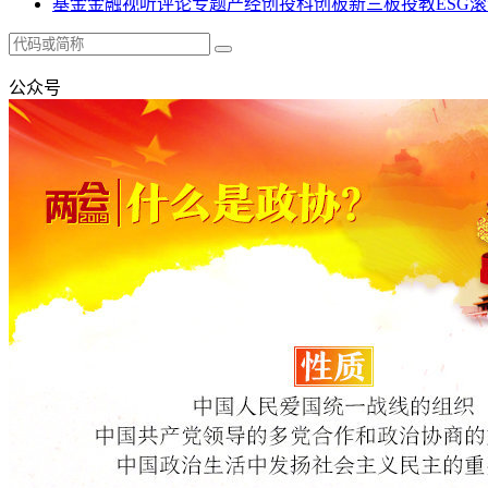
基金
金融
视听
评论
专题
产经
创投
科创板
新三板
投教
ESG
滚
公众号