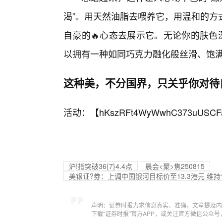
渴”。用天然油脂去喂养它，用温和的方
自豪的🔥心态去展示它。无论你的肤色
以拥有一种如同巧克力融化般丝滑、饱
这种美，不分国界，只关乎你对待
活动：【
hKszRFt4WyWwhC373uUSCF
沪!指突破36{7}4.4点
晨会<聚>焦250815
美银证?券：上调中国银河目标价至13.3港元 维持
声明：证券时报力求信息真实、准确，文章提及内
下载“证券时报”官方APP，或关注官方微信公众