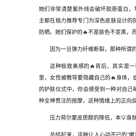
她们非常清楚紫外线会破坏胶原蛋白，导
主都在极力推荐专门为深色皮肤设计的
防晒。她们保护的🔥不是肤色不变黑，
因为一旦弹力纤维断裂，那种所谓的
这种极致美感的🔥背后，其实是
里，女性被教导要隐藏自己的🔥身体，
的护肤仪式中，你会感受到一种对自己每
种全神贯注的按摩，这种情绪上的正向
压力荷尔蒙皮质醇的降低，本💡身
总结起来，这种让人心动不已的“嫩