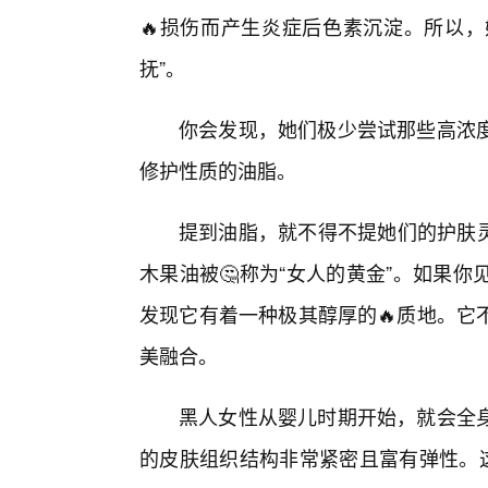
🔥损伤而产生炎症后色素沉淀。所以，
抚”。
你会发现，她们极少尝试那些高浓
修护性质的油脂。
提到油脂，就不得不提她们的护肤灵魂
木果油被🤔称为“女人的黄金”。如果
发现它有着一种极其醇厚的🔥质地。它
美融合。
黑人女性从婴儿时期开始，就会全
的皮肤组织结构非常紧密且富有弹性。这