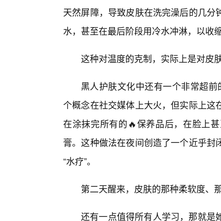
天然屏障，导致皮肤在洗完澡后的几分
水，甚至在最后阶段用冷水冲淋，以收缩
这种对温度的克制，实际上是对皮肤
黑人护肤文化中还有一个非常超前的概
个概念在社交媒体上大火，但实际上这
在涂抹完所有的🔥保养品后，在脸上
膏。这种做法在夜间创造了一个近乎封
“水疗”。
第二天醒来，皮肤的那种柔软度、
还有一点值得所有人学习，那就是