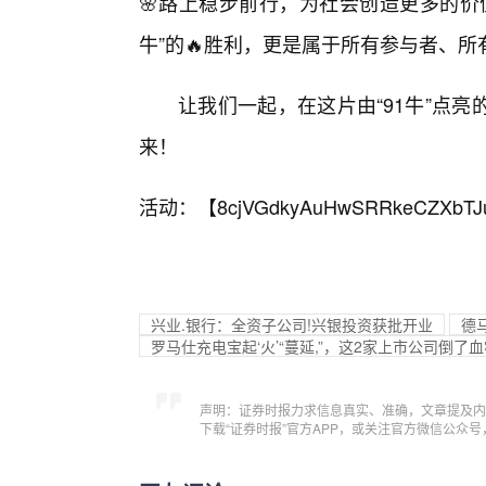
🌸路上稳步前行，为社会创造更多的价
牛”的🔥胜利，更是属于所有参与者、
让我们一起，在这片由“91牛”点
来！
活动：【
8cjVGdkyAuHwSRRkeCZXbTJ
兴业.银行：全资子公司!兴银投资获批开业
德
罗马仕充电宝起‘火’“蔓延,”，这2家上市公司倒了
声明：证券时报力求信息真实、准确，文章提及内
下载“证券时报”官方APP，或关注官方微信公众