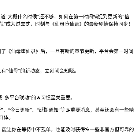
知道“大概什么时候”还不够，如何在第一时间捕捉到更新的“信
漫荒”成为过去式，时刻与《仙母堕仙录》的最新剧情保持同步！
阅了《仙母堕仙录》后，一旦有新的章节更新，平台会第一时间
旦有“仙母”的新动态，立刻就会知晓。
“多平台联动”的🔥习惯至关重要。
、“今日更新”、“延期通知”等📝重要消息，甚至还会有一些精
群体。
，能让你在等待中不孤单，也能及时获得🌸一些非官方但可靠的