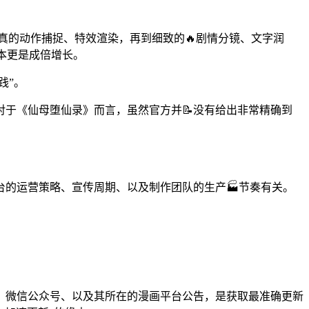
真的动作捕捉、特效渲染，再到细致的🔥剧情分镜、文字润
本更是成倍增长。
践”。
对于《仙母堕仙录》而言，虽然官方并📝没有给出非常精确到
的运营策略、宣传周期、以及制作团队的生产🏭节奏有关。
、微信公众号、以及其所在的漫画平台公告，是获取最准确更新