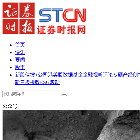
首页
快讯
要闻
股市
新股
信披+
公司
港美股
数据
基金
金融
视听
评论
专题
产经
创
新三板
投教
ESG
滚动
公众号