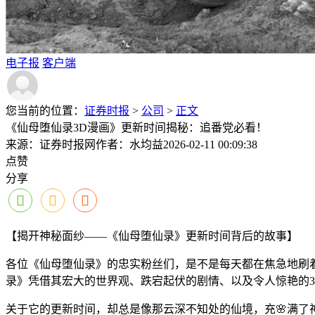
电子报
客户端
您当前的位置：
证券时报
>
公司
>
正文
《仙母堕仙录3D漫画》更新时间揭秘：追番党必看！
来源：证券时报网
作者：水均益
2026-02-11 00:09:38
点赞
分享
【揭开神秘面纱——《仙母堕仙录》更新时间背后的故事】
各位《仙母堕仙录》的忠实粉丝们，是不是每天都在焦急地刷
录》凭借其宏大的世界观、跌宕起伏的剧情、以及令人惊艳的
关于它的更新时间，却总是像那云深不知处的仙境，充🌸满了