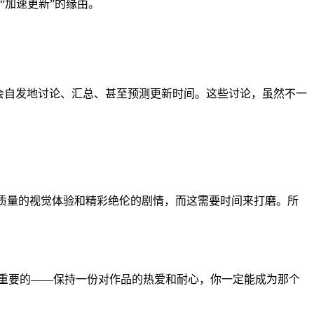
“加速更新”的缘由。
会自发地讨论、汇总、甚至预测更新时间。这些讨论，虽然不一
高质量的视觉体验和精彩绝伦的剧情，而这需要时间来打磨。所
重要的——保持一份对作品的热爱和耐心，你一定能成为那个